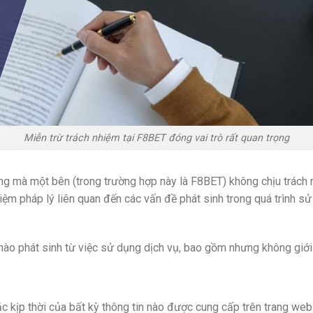
Miễn trừ trách nhiệm tại F8BET đóng vai trò rất quan trọng
ồng mà một bên (trong trường hợp này là F8BET) không chịu trách
ệm pháp lý liên quan đến các vấn đề phát sinh trong quá trình sử
nào phát sinh từ việc sử dụng dịch vụ, bao gồm nhưng không giới 
kịp thời của bất kỳ thông tin nào được cung cấp trên trang web. 