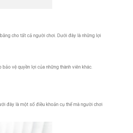
 bằng cho tất cả người chơi. Dưới đây là những lợi
p bảo vệ quyền lợi của những thành viên khác.
Dưới đây là một số điều khoản cụ thể mà người chơi