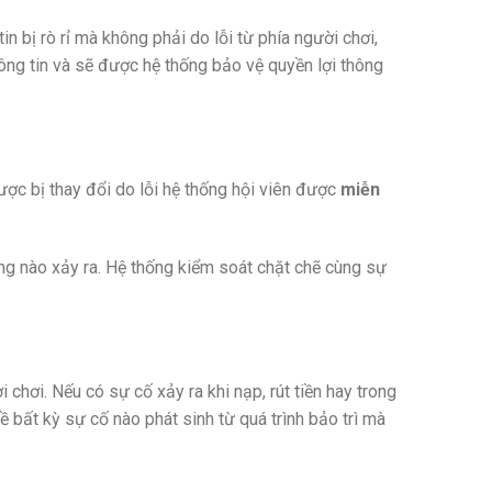
 bị rò rỉ mà không phải do lỗi từ phía người chơi,
hông tin và sẽ được hệ thống bảo vệ quyền lợi thông
ược bị thay đổi do lỗi hệ thống hội viên được
miễn
ông nào xảy ra. Hệ thống kiểm soát chặt chẽ cùng sự
chơi. Nếu có sự cố xảy ra khi nạp, rút tiền hay trong
ề bất kỳ sự cố nào phát sinh từ quá trình bảo trì mà