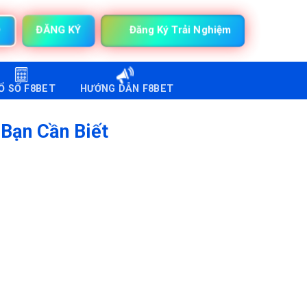
ĐĂNG KÝ
Đăng Ký Trải Nghiệm
P
Ổ SỐ F8BET
HƯỚNG DẪN F8BET
Bạn Cần Biết