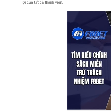
lợi của tất cả thành viên.