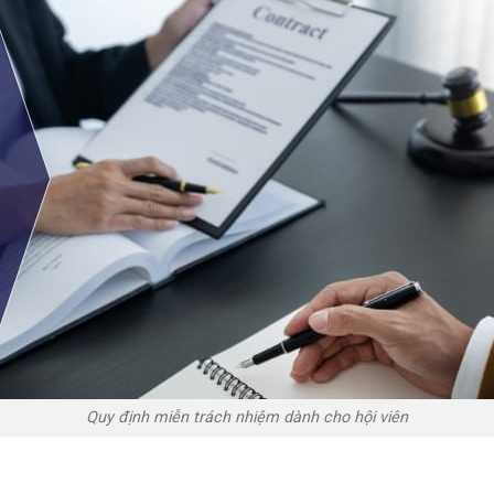
Quy định miễn trách nhiệm dành cho hội viên