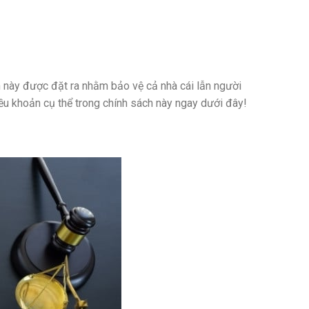
h này được đặt ra nhằm bảo vệ cả nhà cái lẫn người
ều khoản cụ thể trong chính sách này ngay dưới đây!