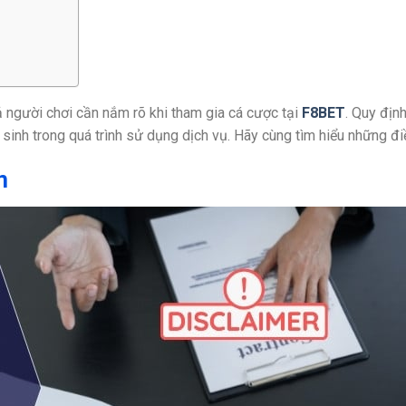
ả người chơi cần nắm rõ khi tham gia cá cược tại
F8BET
. Quy địn
sinh trong quá trình sử dụng dịch vụ. Hãy cùng tìm hiểu những đi
m