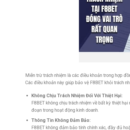
Miễn trừ trách nhiệm là các điều khoản trong hợp đ
Các điều khoản này giúp bảo vệ F8BET khỏi trách nhi
Không Chịu Trách Nhiệm Đối Với Thiệt Hại:
F8BET không chịu trách nhiệm về bất kỳ thiệt hại 
đoạn trong hoạt động kinh doanh.
Thông Tin Không Đảm Bảo:
F8BET không đảm bảo tính chính xác, đầy đủ hoặc 