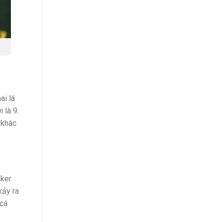
ai lá
 là 9.
 khác
nker
xảy ra
 cá