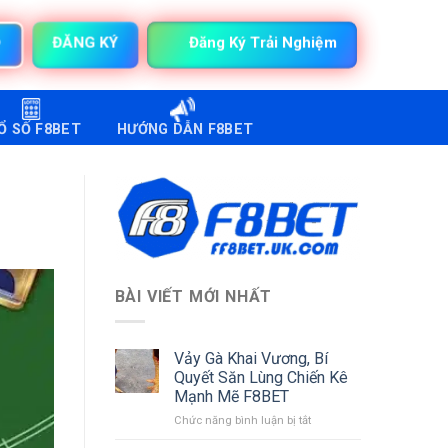
ĐĂNG KÝ
Đăng Ký Trải Nghiệm
P
Ổ SỐ F8BET
HƯỚNG DẪN F8BET
BÀI VIẾT MỚI NHẤT
Vảy Gà Khai Vương, Bí
Quyết Săn Lùng Chiến Kê
Mạnh Mẽ F8BET
ở
Chức năng bình luận bị tắt
Vảy