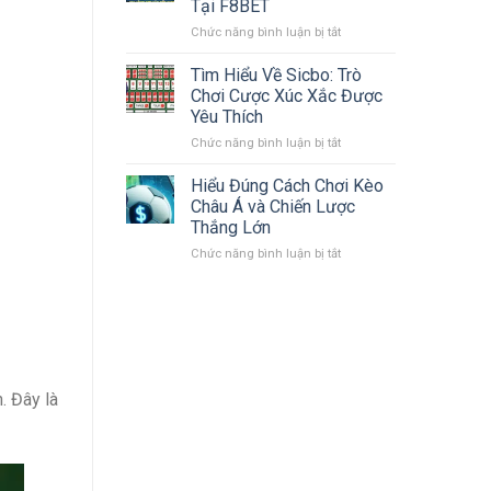
Tại F8BET
Cá
Gà
ở
Chức năng bình luận bị tắt
Cược
Được
Game
F8BET
Săn
Trác
Hấp
Đón
Tìm Hiểu Về Sicbo: Trò
Kim
Dẫn
Nhất
Chơi Cược Xúc Xắc Được
Hoa
Đáng
Yêu Thích
Giải
Trải
ở
Chức năng bình luận bị tắt
Trí
Nghiệm
Tìm
Hấp
Hiểu
Dẫn,
Hiểu Đúng Cách Chơi Kèo
Về
Kiếm
Châu Á và Chiến Lược
Sicbo:
Tiền
Thắng Lớn
Trò
Hot
ở
Chức năng bình luận bị tắt
Chơi
Tại
Hiểu
Cược
F8BET
Đúng
Xúc
Cách
Xắc
Chơi
Được
Kèo
Yêu
Châu
Thích
Á
. Đây là
và
Chiến
Lược
Thắng
Lớn