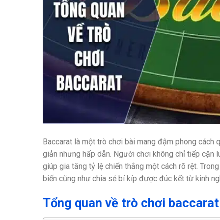
Baccarat là một trò chơi bài mang đậm phong cách qu
giản nhưng hấp dẫn. Người chơi không chỉ tiếp cận l
giúp gia tăng tỷ lệ chiến thắng một cách rõ rệt. Trong 
biến cũng như chia sẻ bí kíp được đúc kết từ kinh n
Tổng quan về trò chơi baccarat