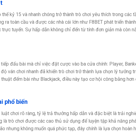
t
 thế kỷ 15 và nhanh chóng trở thành trò chơi yêu thích trong các t
rộng ra toàn cầu và được các nhà cái lớn như F8BET phát triển thàn
c trực tuyến. Sự hấp dẫn không chỉ đến từ tính đơn giản mà còn 
tiếp đấu bài mà chỉ việc đặt cược vào ba cửa chính: Player, Bank
 độ ván chơi nhanh đã khiến trò chơi trở thành lựa chọn lý tưởng t
 thuật đếm bài như Blackjack, điều này tạo cơ hội công bằng hơn
i phổ biến
luật chơi rõ ràng, tỷ lệ trả thưởng hấp dẫn và đặc biệt là trải ngh
ng là trò chơi được các cao thủ sử dụng để luyện tập khả năng ph
 não nhưng không muốn quá phức tạp, đây chính là lựa chọn hoàn h