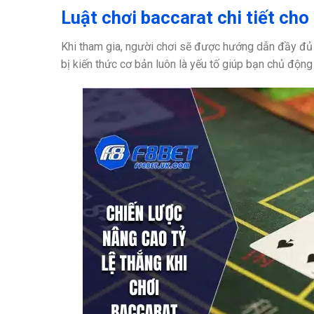
Luật chơi baccarat chi tiết cho
Khi tham gia, người chơi sẽ được hướng dẫn đầy đủ t
bị kiến thức cơ bản luôn là yếu tố giúp bạn chủ động