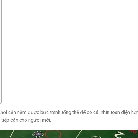
chơi cần nắm được bức tranh tổng thể để có cái nhìn toàn diện hơn
ễ tiếp cận cho người mới.