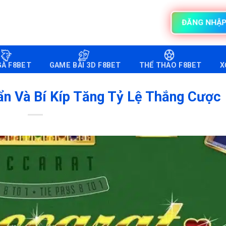
ĐĂNG NHẬ
GÀ F8BET
GAME BÀI 3D F8BET
THỂ THAO F8BET
X
ẩn Và Bí Kíp Tăng Tỷ Lệ Thắng Cược