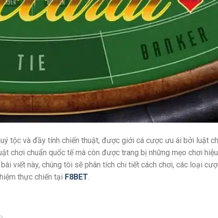
ý tộc và đầy tính chiến thuật, được giới cá cược ưu ái bởi luật c
uật chơi chuẩn quốc tế mà còn được trang bị những mẹo chơi hiệu
bài viết này, chúng tôi sẽ phân tích chi tiết cách chơi, các loại cư
ghiệm thực chiến tại
F8BET
.