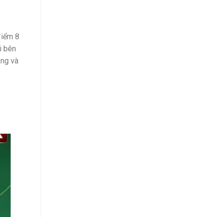
điểm 8
i bên
ằng và