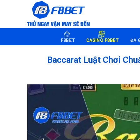
Bỏ
qua
nội
dung
F8BET
CASINO F8BET
ĐÁ 
Baccarat Luật Chơi Chu