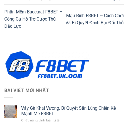
Phần Mềm Baccarat F8BET –
Mậu Binh F8BET – Cách Chơi
Công Cụ Hỗ Trợ Cược Thủ
Và Bí Quyết Đánh Bại Đối Thủ
Đắc Lực
BÀI VIẾT MỚI NHẤT
Vảy Gà Khai Vương, Bí Quyết Săn Lùng Chiến Kê
Mạnh Mẽ F8BET
ở
Chức năng bình luận bị tắt
Vảy