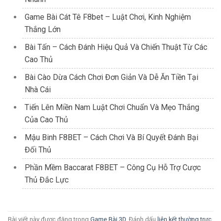
Game Bài Cát Tê F8bet – Luật Chơi, Kinh Nghiệm
Thắng Lớn
Bài Tấn – Cách Đánh Hiệu Quả Và Chiến Thuật Từ Các
Cao Thủ
Bài Cào Dừa Cách Chơi Đơn Giản Và Dễ Ăn Tiền Tại
Nhà Cái
Tiến Lên Miền Nam Luật Chơi Chuẩn Và Mẹo Thắng
Của Cao Thủ
Mậu Binh F8BET – Cách Chơi Và Bí Quyết Đánh Bại
Đối Thủ
Phần Mềm Baccarat F8BET – Công Cụ Hỗ Trợ Cược
Thủ Đắc Lực
Bài viết này được đăng trong
Game Bài 3D
. Đánh dấu
liên kết thường trực
.