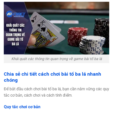
Khái quát các thông tin quan trọng về game bài tố ba lá
Chia sẻ chi tiết cách chơi bài tố ba lá nhanh
chóng
Để bắt đầu cách chơi bài tố ba lá, bạn cần nắm vững các quy
tắc cơ bản, cách chơi và cách tính điểm.
Quy tắc chơi cơ bản