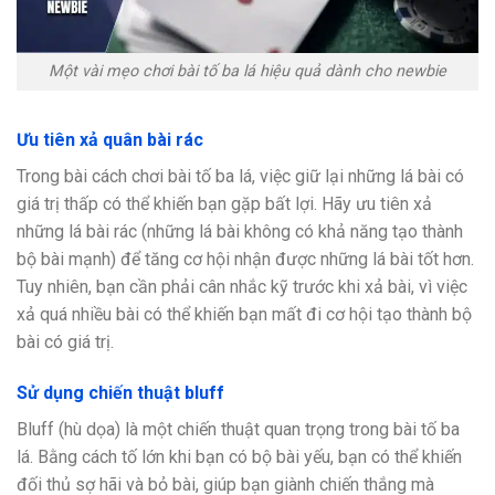
Một vài mẹo chơi bài tố ba lá hiệu quả dành cho newbie
Ưu tiên xả quân bài rác
Trong bài cách chơi bài tố ba lá, việc giữ lại những lá bài có
giá trị thấp có thể khiến bạn gặp bất lợi. Hãy ưu tiên xả
những lá bài rác (những lá bài không có khả năng tạo thành
bộ bài mạnh) để tăng cơ hội nhận được những lá bài tốt hơn.
Tuy nhiên, bạn cần phải cân nhắc kỹ trước khi xả bài, vì việc
xả quá nhiều bài có thể khiến bạn mất đi cơ hội tạo thành bộ
bài có giá trị.
Sử dụng chiến thuật bluff
Bluff (hù dọa) là một chiến thuật quan trọng trong bài tố ba
lá. Bằng cách tố lớn khi bạn có bộ bài yếu, bạn có thể khiến
đối thủ sợ hãi và bỏ bài, giúp bạn giành chiến thắng mà