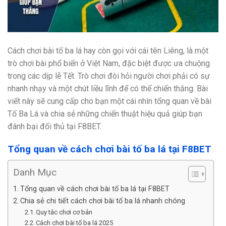
Cách chơi bài tố ba lá hay còn gọi với cái tên Liêng, là một
trò chơi bài phổ biến ở Việt Nam, đặc biệt được ưa chuộng
trong các dịp lễ Tết. Trò chơi đòi hỏi người chơi phải có sự
nhanh nhạy và một chút liều lĩnh để có thể chiến thắng. Bài
viết này sẽ cung cấp cho bạn một cái nhìn tổng quan về bài
Tố Ba Lá và chia sẻ những chiến thuật hiệu quả giúp bạn
đánh bại đối thủ tại F8BET.
Tổng quan về cách chơi bài tố ba lá tại F8BET
Danh Mục
Tổng quan về cách chơi bài tố ba lá tại F8BET
Chia sẻ chi tiết cách chơi bài tố ba lá nhanh chóng
Quy tắc chơi cơ bản
Cách chơi bài tố ba lá 2025