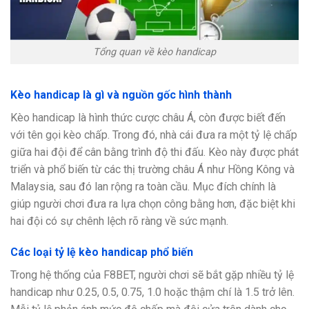
Tổng quan về kèo handicap
Kèo handicap là gì và nguồn gốc hình thành
Kèo handicap là hình thức cược châu Á, còn được biết đến
với tên gọi kèo chấp. Trong đó, nhà cái đưa ra một tỷ lệ chấp
giữa hai đội để cân bằng trình độ thi đấu. Kèo này được phát
triển và phổ biến từ các thị trường châu Á như Hồng Kông và
Malaysia, sau đó lan rộng ra toàn cầu. Mục đích chính là
giúp người chơi đưa ra lựa chọn công bằng hơn, đặc biệt khi
hai đội có sự chênh lệch rõ ràng về sức mạnh.
Các loại tỷ lệ kèo handicap phổ biến
Trong hệ thống của F8BET, người chơi sẽ bắt gặp nhiều tỷ lệ
handicap như 0.25, 0.5, 0.75, 1.0 hoặc thậm chí là 1.5 trở lên.