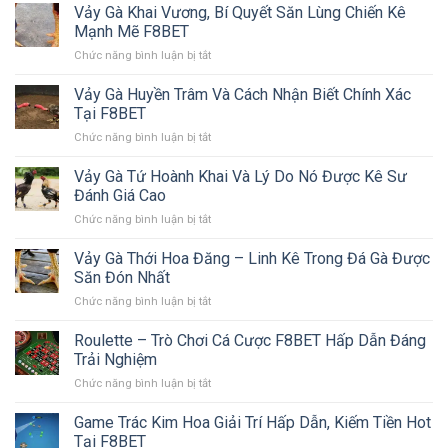
Vảy Gà Khai Vương, Bí Quyết Săn Lùng Chiến Kê
Mạnh Mẽ F8BET
ở
Chức năng bình luận bị tắt
Vảy
Gà
Vảy Gà Huyền Trâm Và Cách Nhận Biết Chính Xác
Khai
Tại F8BET
Vương,
ở
Chức năng bình luận bị tắt
Bí
Vảy
Quyết
Gà
Vảy Gà Tứ Hoành Khai Và Lý Do Nó Được Kê Sư
Săn
Huyền
Lùng
Đánh Giá Cao
Trâm
Chiến
ở
Chức năng bình luận bị tắt
Và
Kê
Vảy
Cách
Mạnh
Gà
Vảy Gà Thới Hoa Đăng – Linh Kê Trong Đá Gà Được
Nhận
Mẽ
Tứ
Biết
Săn Đón Nhất
F8BET
Hoành
Chính
ở
Chức năng bình luận bị tắt
Khai
Xác
Vảy
Và
Tại
Gà
Roulette – Trò Chơi Cá Cược F8BET Hấp Dẫn Đáng
Lý
F8BET
Thới
Do
Trải Nghiệm
Hoa
Nó
ở
Chức năng bình luận bị tắt
Đăng
Được
Roulette
–
Kê
–
Game Trác Kim Hoa Giải Trí Hấp Dẫn, Kiếm Tiền Hot
Linh
Sư
Trò
Kê
Tại F8BET
Đánh