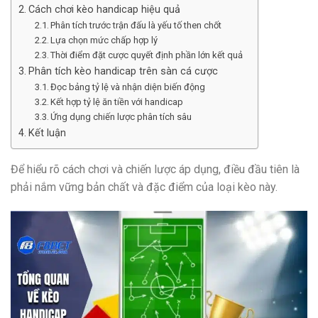
Cách chơi kèo handicap hiệu quả
Phân tích trước trận đấu là yếu tố then chốt
Lựa chọn mức chấp hợp lý
Thời điểm đặt cược quyết định phần lớn kết quả
Phân tích kèo handicap trên sàn cá cược
Đọc bảng tỷ lệ và nhận diện biến động
Kết hợp tỷ lệ ăn tiền với handicap
Ứng dụng chiến lược phân tích sâu
Kết luận
Để hiểu rõ cách chơi và chiến lược áp dụng, điều đầu tiên là
phải nắm vững bản chất và đặc điểm của loại kèo này.