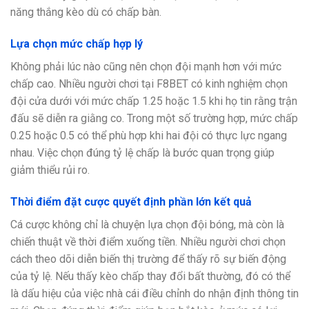
năng thắng kèo dù có chấp bàn.
Lựa chọn mức chấp hợp lý
Không phải lúc nào cũng nên chọn đội mạnh hơn với mức
chấp cao. Nhiều người chơi tại F8BET có kinh nghiệm chọn
đội cửa dưới với mức chấp 1.25 hoặc 1.5 khi họ tin rằng trận
đấu sẽ diễn ra giằng co. Trong một số trường hợp, mức chấp
0.25 hoặc 0.5 có thể phù hợp khi hai đội có thực lực ngang
nhau. Việc chọn đúng tỷ lệ chấp là bước quan trọng giúp
giảm thiểu rủi ro.
Thời điểm đặt cược quyết định phần lớn kết quả
Cá cược không chỉ là chuyện lựa chọn đội bóng, mà còn là
chiến thuật về thời điểm xuống tiền. Nhiều người chơi chọn
cách theo dõi diễn biến thị trường để thấy rõ sự biến động
của tỷ lệ. Nếu thấy kèo chấp thay đổi bất thường, đó có thể
là dấu hiệu của việc nhà cái điều chỉnh do nhận định thông tin