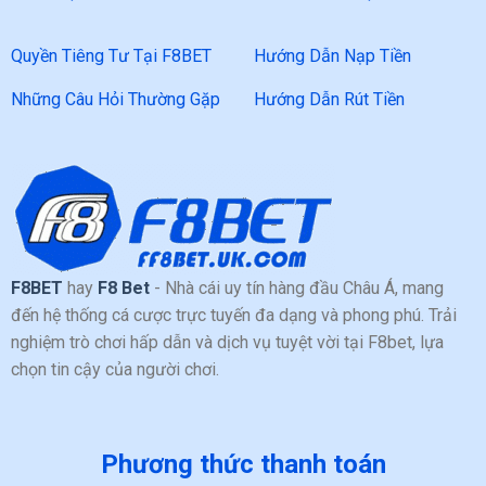
Quyền Tiêng Tư Tại F8BET
Hướng Dẫn Nạp Tiền
Những Câu Hỏi Thường Gặp
Hướng Dẫn Rút Tiền
F8
BET
hay
F8 Bet
- Nhà cái uy tín hàng đầu Châu Á, mang
đến hệ thống cá cược trực tuyến đa dạng và phong phú. Trải
nghiệm trò chơi hấp dẫn và dịch vụ tuyệt vời tại F8bet, lựa
chọn tin cậy của người chơi.
Phương thức thanh toán