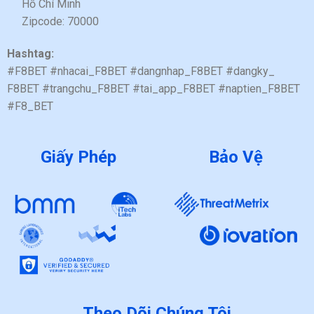
Hồ Chí Minh
Zipcode: 70000
Hashtag:
#F8BET #nhacai_F8BET #dangnhap_F8BET #dangky_
F8BET #trangchu_F8BET #tai_app_F8BET #naptien_F8BET
#F8_BET
Giấy Phép
Bảo Vệ
Theo Dõi Chúng Tôi