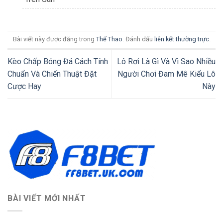
Bài viết này được đăng trong
Thể Thao
. Đánh dấu
liên kết thường trực
.
Kèo Chấp Bóng Đá Cách Tính
Lô Rơi Là Gì Và Vì Sao Nhiều
Chuẩn Và Chiến Thuật Đặt
Người Chơi Đam Mê Kiểu Lô
Cược Hay
Này
BÀI VIẾT MỚI NHẤT