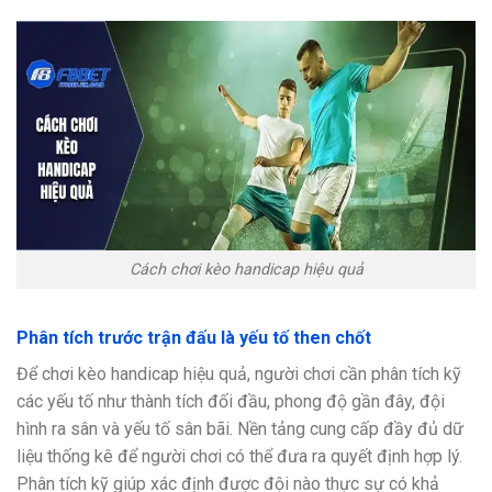
Cách chơi kèo handicap hiệu quả
Phân tích trước trận đấu là yếu tố then chốt
Để chơi kèo handicap hiệu quả, người chơi cần phân tích kỹ
các yếu tố như thành tích đối đầu, phong độ gần đây, đội
hình ra sân và yếu tố sân bãi. Nền tảng cung cấp đầy đủ dữ
liệu thống kê để người chơi có thể đưa ra quyết định hợp lý.
Phân tích kỹ giúp xác định được đội nào thực sự có khả