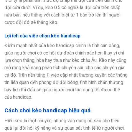
Mỗi tỷ lệ phản ánh mức độ chấp mà đội cửa trên dành cho
đội cửa dưới. Ví dụ, kèo 0.5 có nghĩa là đội cửa trên chấp
nửa bàn, nếu thắng với cách biệt từ 1 bàn trở lên thì người
cược đội đó sẽ thắng kèo.
Lợi ích của việc chọn kèo handicap
Điểm mạnh nhất của kèo handicap chính là tính cân bằng,
giúp người chơi có cơ hội dự đoán chính xác hơn thay vì chỉ
lựa chọn thắng, hòa hay thua như kèo châu Âu. Kèo này cũng
mở rộng khả năng phân tích chuyên sâu cho các chuyên gia
cá độ. Trên nền tảng F, việc cập nhật thường xuyên các thông
tin liên quan đến phong độ đội bóng, tình hình chấn thương
hay lịch thi đấu sẽ giúp người chơi tận dụng tối đa ưu thế
của handicap.
Cách chơi kèo handicap hiệu quả
Hiểu kèo là một chuyện, nhưng vận dụng nó sao cho hiệu
quả lại đòi hỏi kỹ năng và sự quan sát tinh tế từ người chơi.