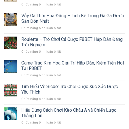
Trâm
Chiến
ở
Chức năng bình luận bị tắt
Và
Kê
Vảy
Cách
Mạnh
Gà
Vảy Gà Thới Hoa Đăng – Linh Kê Trong Đá Gà Được
Nhận
Mẽ
Tứ
Biết
Săn Đón Nhất
F8BET
Hoành
Chính
ở
Chức năng bình luận bị tắt
Khai
Xác
Vảy
Và
Tại
Gà
Roulette – Trò Chơi Cá Cược F8BET Hấp Dẫn Đáng
Lý
F8BET
Thới
Do
Trải Nghiệm
Hoa
Nó
ở
Chức năng bình luận bị tắt
Đăng
Được
Roulette
–
Kê
–
Game Trác Kim Hoa Giải Trí Hấp Dẫn, Kiếm Tiền Hot
Linh
Sư
Trò
Kê
Tại F8BET
Đánh
Chơi
Trong
Giá
ở
Chức năng bình luận bị tắt
Cá
Đá
Cao
Game
Cược
Gà
Trác
Tìm Hiểu Về Sicbo: Trò Chơi Cược Xúc Xắc Được
F8BET
Được
Kim
Hấp
Yêu Thích
Săn
Hoa
Dẫn
Đón
ở
Chức năng bình luận bị tắt
Giải
Đáng
Nhất
Tìm
Trí
Trải
Hiểu
Hiểu Đúng Cách Chơi Kèo Châu Á và Chiến Lược
Hấp
Nghiệm
Về
Dẫn,
Thắng Lớn
Sicbo:
Kiếm
ở
Chức năng bình luận bị tắt
Trò
Tiền
Hiểu
Chơi
Hot