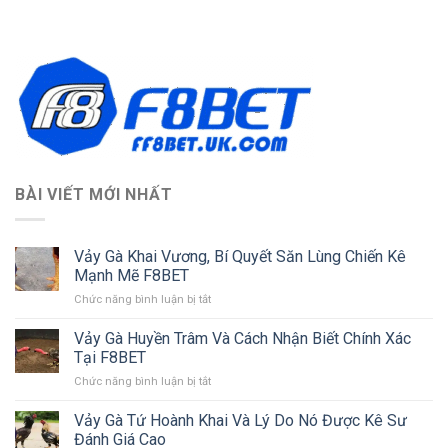
BÀI VIẾT MỚI NHẤT
Vảy Gà Khai Vương, Bí Quyết Săn Lùng Chiến Kê
Mạnh Mẽ F8BET
ở
Chức năng bình luận bị tắt
Vảy
Gà
Vảy Gà Huyền Trâm Và Cách Nhận Biết Chính Xác
Khai
Tại F8BET
Vương,
ở
Chức năng bình luận bị tắt
Bí
Vảy
Quyết
Gà
Vảy Gà Tứ Hoành Khai Và Lý Do Nó Được Kê Sư
Săn
Huyền
Lùng
Đánh Giá Cao