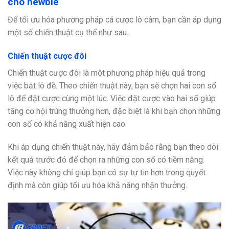
cho newbie
Để tối ưu hóa phương pháp cá cược lô câm, bạn cần áp dụng
một số chiến thuật cụ thể như sau.
Chiến thuật cược đôi
Chiến thuật cược đôi là một phương pháp hiệu quả trong
việc bắt lô đề. Theo chiến thuật này, bạn sẽ chọn hai con số
lô để đặt cược cùng một lúc. Việc đặt cược vào hai số giúp
tăng cơ hội trúng thưởng hơn, đặc biệt là khi bạn chọn những
con số có khả năng xuất hiện cao.
Khi áp dụng chiến thuật này, hãy đảm bảo rằng bạn theo dõi
kết quả trước đó để chọn ra những con số có tiềm năng.
Việc này không chỉ giúp bạn có sự tự tin hơn trong quyết
định mà còn giúp tối ưu hóa khả năng nhận thưởng.