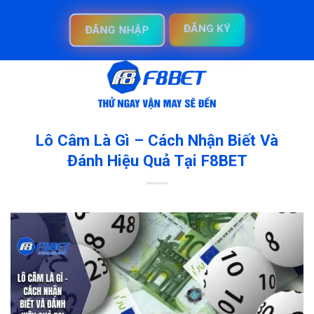
Bỏ
qua
ĐĂNG KÝ
ĐĂNG NHẬP
nội
dung
Lô Câm Là Gì – Cách Nhận Biết Và
Đánh Hiệu Quả Tại F8BET