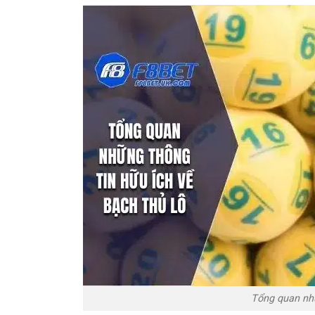
Tổng quan nhữ