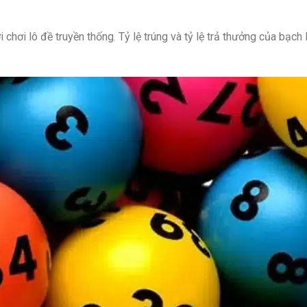
chơi lô đề truyền thống. Tỷ lệ trúng và tỷ lệ trả thưởng của bạch 