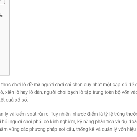
ến
ả
ình thức chơi lô đề mà người chơi chỉ chọn duy nhất một cặp số để
ô, xiên lô hay lô dàn, người chơi bạch lô tập trung toàn bộ vốn v
kết quả xổ số.
lý và kiểm soát rủi ro. Tuy nhiên, nhược điểm là tỷ lệ trúng thưở
i hỏi người chơi phải có kinh nghiệm, kỹ năng phân tích và dự đoá
 nắm vững các phương pháp soi cầu, thống kê và quản lý vốn hiệu