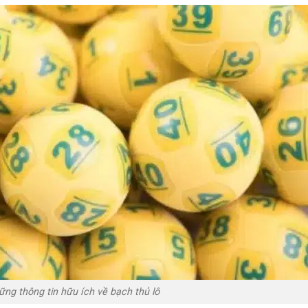
ng thông tin hữu ích về bạch thủ lô