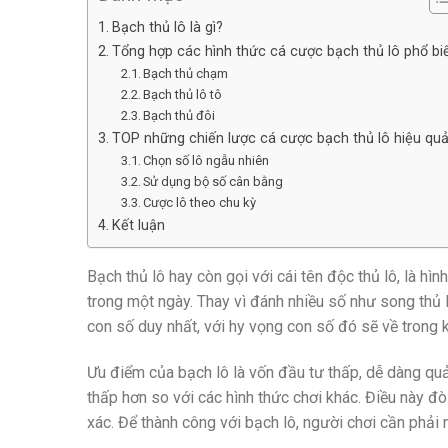
Bạch thủ lô là gì?
Tổng hợp các hình thức cá cược bạch thủ lô phổ bi
Bạch thủ chạm
Bạch thủ lô tô
Bạch thủ đôi
TOP những chiến lược cá cược bạch thủ lô hiệu qu
Chọn số lô ngẫu nhiên
Sử dụng bộ số cân bằng
Cược lô theo chu kỳ
Kết luận
Bạch thủ lô hay còn gọi với cái tên độc thủ lô, là h
trong một ngày. Thay vì đánh nhiều số như song thủ l
con số duy nhất, với hy vọng con số đó sẽ về trong 
Ưu điểm của bạch lô là vốn đầu tư thấp, dễ dàng quản 
thấp hơn so với các hình thức chơi khác. Điều này đò
xác. Để thành công với bạch lô, người chơi cần phải