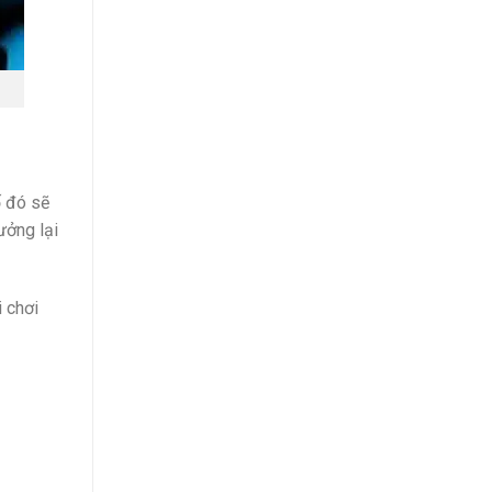
ố đó sẽ
ưởng lại
 chơi