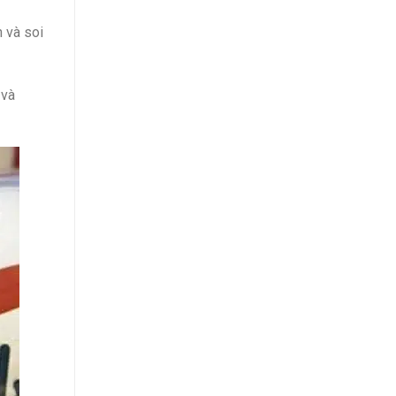
h và soi
 và