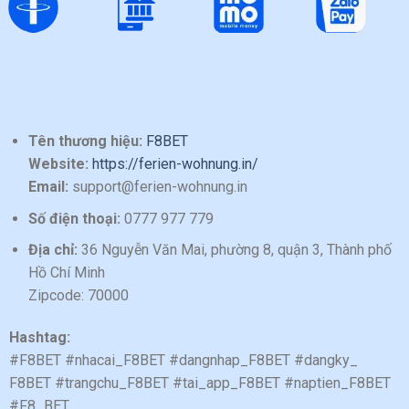
Tên thương hiệu:
F8BET
Website:
https://ferien-wohnung.in/
Email:
support@ferien-wohnung.in
Số điện thoại:
0777 977 779
Địa chỉ:
36 Nguyễn Văn Mai, phường 8, quận 3, Thành phố
Hồ Chí Minh
Zipcode: 70000
Hashtag:
#F8BET #nhacai_F8BET #dangnhap_F8BET #dangky_
F8BET #trangchu_F8BET #tai_app_F8BET #naptien_F8BET
#F8_BET