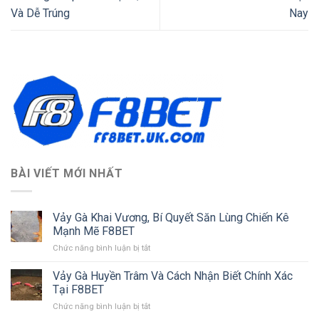
Và Dễ Trúng
Nay
BÀI VIẾT MỚI NHẤT
Vảy Gà Khai Vương, Bí Quyết Săn Lùng Chiến Kê
Mạnh Mẽ F8BET
ở
Chức năng bình luận bị tắt
Vảy
Gà
Vảy Gà Huyền Trâm Và Cách Nhận Biết Chính Xác
Khai
Tại F8BET
Vương,
ở
Chức năng bình luận bị tắt
Bí
Vảy