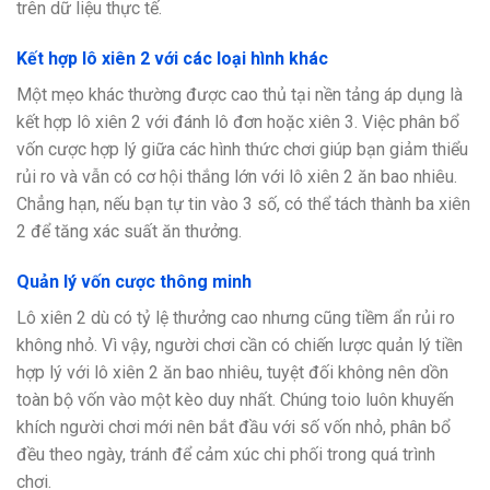
trên dữ liệu thực tế.
Kết hợp lô xiên 2 với các loại hình khác
Một mẹo khác thường được cao thủ tại nền tảng áp dụng là
kết hợp lô xiên 2 với đánh lô đơn hoặc xiên 3. Việc phân bổ
vốn cược hợp lý giữa các hình thức chơi giúp bạn giảm thiểu
rủi ro và vẫn có cơ hội thắng lớn với lô xiên 2 ăn bao nhiêu.
Chẳng hạn, nếu bạn tự tin vào 3 số, có thể tách thành ba xiên
2 để tăng xác suất ăn thưởng.
Quản lý vốn cược thông minh
Lô xiên 2 dù có tỷ lệ thưởng cao nhưng cũng tiềm ẩn rủi ro
không nhỏ. Vì vậy, người chơi cần có chiến lược quản lý tiền
hợp lý với lô xiên 2 ăn bao nhiêu, tuyệt đối không nên dồn
toàn bộ vốn vào một kèo duy nhất. Chúng toio luôn khuyến
khích người chơi mới nên bắt đầu với số vốn nhỏ, phân bổ
đều theo ngày, tránh để cảm xúc chi phối trong quá trình
chơi.