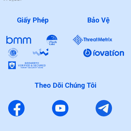
Giấy Phép
Bảo Vệ
Theo Dõi Chúng Tôi