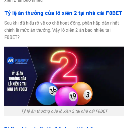
xiên 2 ăn bao nhiêu.
Tỷ lệ ăn thưởng của lô xiên 2 tại nhà cái F8BET
Sau khi đã hiểu rõ về cơ chế hoạt động, phần hấp dẫn nhất
chính là mức ăn thưởng. Vậy lô xiên 2 ăn bao nhiêu tại
F8BET?
Tỷ lệ ăn thưởng của lô xiên 2 tại nhà cái F8BET