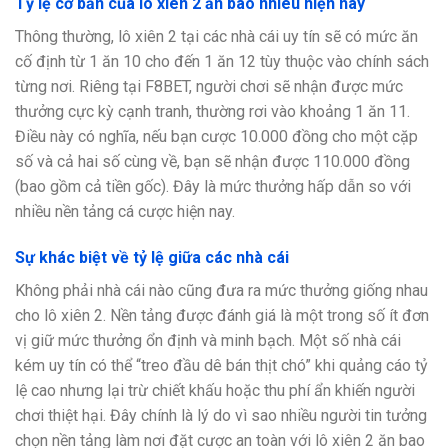
Tỷ lệ cơ bản của lô xiên 2 ăn bao nhiêu hiện nay
Thông thường, lô xiên 2 tại các nhà cái uy tín sẽ có mức ăn
cố định từ 1 ăn 10 cho đến 1 ăn 12 tùy thuộc vào chính sách
từng nơi. Riêng tại F8BET, người chơi sẽ nhận được mức
thưởng cực kỳ cạnh tranh, thường rơi vào khoảng 1 ăn 11.
Điều này có nghĩa, nếu bạn cược 10.000 đồng cho một cặp
số và cả hai số cùng về, bạn sẽ nhận được 110.000 đồng
(bao gồm cả tiền gốc). Đây là mức thưởng hấp dẫn so với
nhiều nền tảng cá cược hiện nay.
Sự khác biệt về tỷ lệ giữa các nhà cái
Không phải nhà cái nào cũng đưa ra mức thưởng giống nhau
cho lô xiên 2. Nền tảng được đánh giá là một trong số ít đơn
vị giữ mức thưởng ổn định và minh bạch. Một số nhà cái
kém uy tín có thể “treo đầu dê bán thịt chó” khi quảng cáo tỷ
lệ cao nhưng lại trừ chiết khấu hoặc thu phí ẩn khiến người
chơi thiệt hại. Đây chính là lý do vì sao nhiều người tin tưởng
chọn nền tảng làm nơi đặt cược an toàn với lô xiên 2 ăn bao