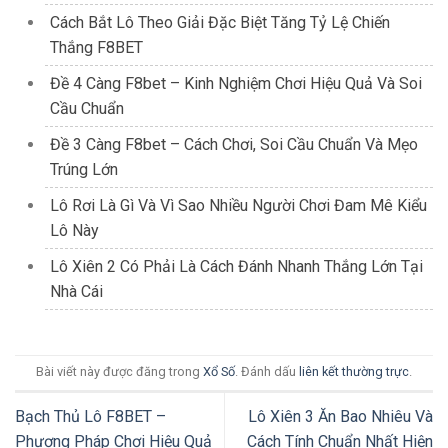
Cách Bắt Lô Theo Giải Đặc Biệt Tăng Tỷ Lệ Chiến
Thắng F8BET
Đề 4 Càng F8bet – Kinh Nghiệm Chơi Hiệu Quả Và Soi
Cầu Chuẩn
Đề 3 Càng F8bet – Cách Chơi, Soi Cầu Chuẩn Và Mẹo
Trúng Lớn
Lô Rơi Là Gì Và Vì Sao Nhiều Người Chơi Đam Mê Kiểu
Lô Này
Lô Xiên 2 Có Phải Là Cách Đánh Nhanh Thắng Lớn Tại
Nhà Cái
Bài viết này được đăng trong
Xổ Số
. Đánh dấu
liên kết thường trực
.
Bạch Thủ Lô F8BET –
Lô Xiên 3 Ăn Bao Nhiêu Và
Phương Pháp Chơi Hiệu Quả
Cách Tính Chuẩn Nhất Hiện