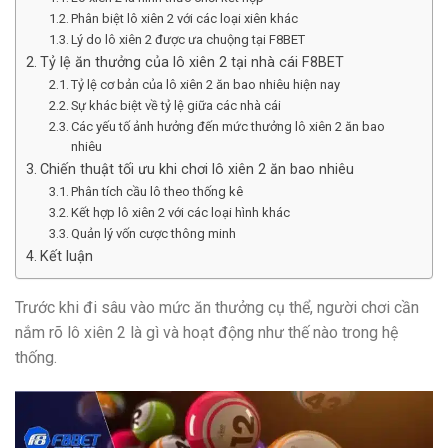
Phân biệt lô xiên 2 với các loại xiên khác
Lý do lô xiên 2 được ưa chuộng tại F8BET
Tỷ lệ ăn thưởng của lô xiên 2 tại nhà cái F8BET
Tỷ lệ cơ bản của lô xiên 2 ăn bao nhiêu hiện nay
Sự khác biệt về tỷ lệ giữa các nhà cái
Các yếu tố ảnh hưởng đến mức thưởng lô xiên 2 ăn bao
nhiêu
Chiến thuật tối ưu khi chơi lô xiên 2 ăn bao nhiêu
Phân tích cầu lô theo thống kê
Kết hợp lô xiên 2 với các loại hình khác
Quản lý vốn cược thông minh
Kết luận
Trước khi đi sâu vào mức ăn thưởng cụ thể, người chơi cần
nắm rõ lô xiên 2 là gì và hoạt động như thế nào trong hệ
thống.