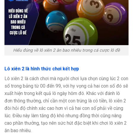
Hiểu đúng về lô xiên 2 ăn bao nhiêu trong cá cược lô đề
Lô xiên 2 là hình thức chơi kết hợp
Lô xiên 2 là cách chơi mà người chơi lựa chọn cùng lúc 2 con
số trong bảng từ 00 đến 99, với hy vọng cả hai con số đó sẽ
xuất hiện trong kết quả lô ngày hôm đó. Khác với đánh lô
đơn thông thường, chỉ cần một con trúng là có tiền, lô xiên 2
đòi hỏi độ chính xác cao hơn vì cả hai con số phải về cùng
lúc. Điều này làm tăng độ khó nhưng đồng thời cũng nâng
cao phần thưởng, tạo nên sức hút đặc biệt khi chơi lô xiên 2
ăn bao nhiêu.